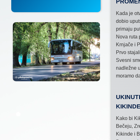
PROMEN
Kada je ot
dobio uput
primaju put
Nova ruta 
Krnjače i 
Prvo staja
Svesni smo
nadležne u
moramo da
UKINUT
KIKIND
Kako bi Ki
Bečeju, Zr
Kikinde i 