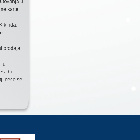
putovanja u
ne karte
 Kikinda.
će
ti prodaja
, u
 Sad i
tj. neće se