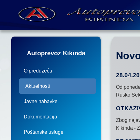
Autoprevoz Kikinda
Novo
O preduzeću
28.04.20
Aktuelnosti
Od ponedel
Rusko Sel
Javne nabavke
OTKAZI
Dokumentacija
Zbog najav
Kikinda - 
Poštanske usluge