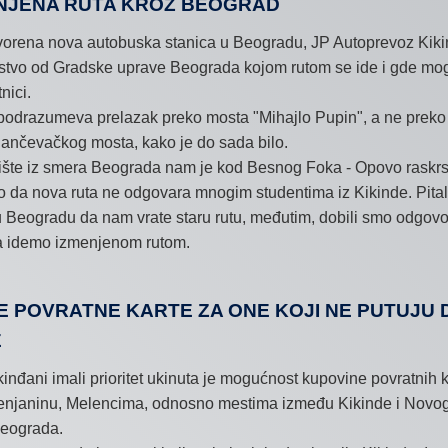
JENA RUTA KROZ BEOGRAD
vorena nova autobuska stanica u Beogradu, JP Autoprevoz Kiki
stvo od Gradske uprave Beograda kojom rutom se ide i gde mo
nici.
podrazumeva prelazak preko mosta "Mihajlo Pupin", a ne preko
Pančevačkog mosta, kako je do sada bilo.
lište iz smera Beograda nam je kod Besnog Foka - Opovo raskrs
 da nova ruta ne odgovara mnogim studentima iz Kikinde. Pita
 Beogradu da nam vrate staru rutu, međutim, dobili smo odgovo
 idemo izmenjenom rutom.
E POVRATNE KARTE ZA ONE KOJI NE PUTUJU 
E
kinđani imali prioritet ukinuta je mogućnost kupovine povratnih 
enjaninu, Melencima, odnosno mestima između Kikinde i Novog
Beograda.