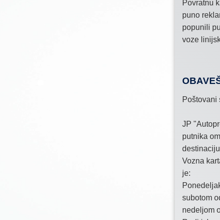
Povratnu k
puno rekla
popunili p
voze linijs
OBAVEŠ
Poštovani 
JP "Autopr
putnika om
destinacij
Vozna kart
je:
Ponedeljak
subotom o
nedeljom o